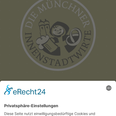
Münchner
Innenstadtwirte e.V.
C/O CITYPARTNER MÜNCHEN