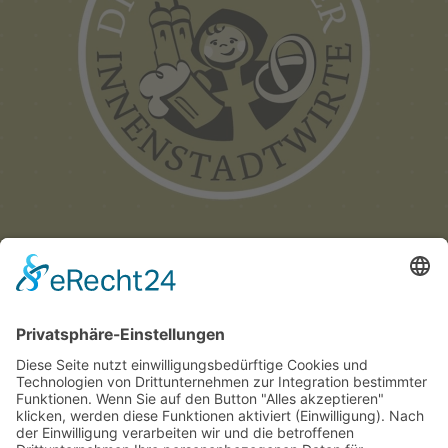
Münchner
Innenstadtwirte e.V.
C/O CITYPARTNER MÜNCHEN
HERZOG-WILHELM-STRASSE 15
D-80331 MÜNCHEN