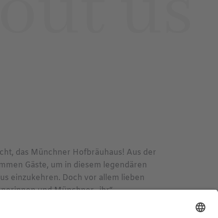
icht, das Münchner Hofbräuhaus! Aus der
mmen Gäste, um in diesem legendären
us einzukehren. Doch vor allem lieben
nerinnen und Münchner „ihr“
 gibt über 3500 registrierte Stammgäste,
e sogar täglich kommen – zu Bier,