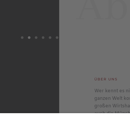
ÜBER UNS
Wer kennt es n
ganzen Welt ko
großen Wirtsha
auch die Münch
Hofbräuhaus: Es
von denen einig