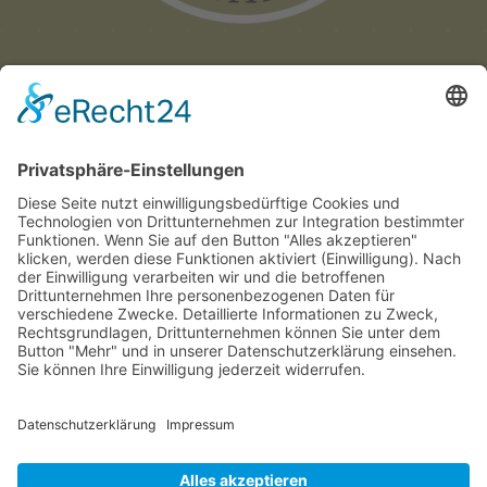
Münchner
Innenstadtwirte e.V.
C/O CITYPARTNER MÜNCHEN
HERZOG-WILHELM-STRASSE 15
D-80331 MÜNCHEN
TEL. +49 (0) 89 122 280 780
E-MAIL:
INFO@INNENSTADTWIRTE.DE
© 2025 Münchner Innenstadtwirte e.V.