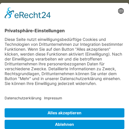
Münchner
Innenstadtwirte e.V.
C/O CITYPARTNER MÜNCHEN
HERZOG-WILHELM-STRASSE 15
D-80331 MÜNCHEN
TEL. +49 (0) 89 122 280 780
E-MAIL:
INFO@INNENSTADTWIRTE.DE
© 2025 Münchner Innenstadtwirte e.V.