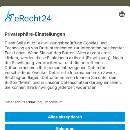
Münchner
Innenstadtwirte e.V.
C/O CITYPARTNER MÜNCHEN
HERZOG-WILHELM-STRASSE 15
D-80331 MÜNCHEN
TEL. +49 (0) 89 122 280 780
E-MAIL:
INFO@INNENSTADTWIRTE.DE
© 2025 Münchner Innenstadtwirte e.V.