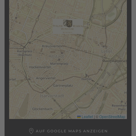
Leaflet
|
©
OpenStreetMap
AUF GOOGLE MAPS ANZEIGEN