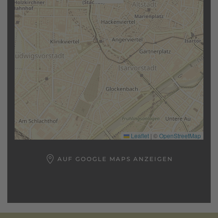
Leaflet
|
©
OpenStreetMap
AUF GOOGLE MAPS ANZEIGEN