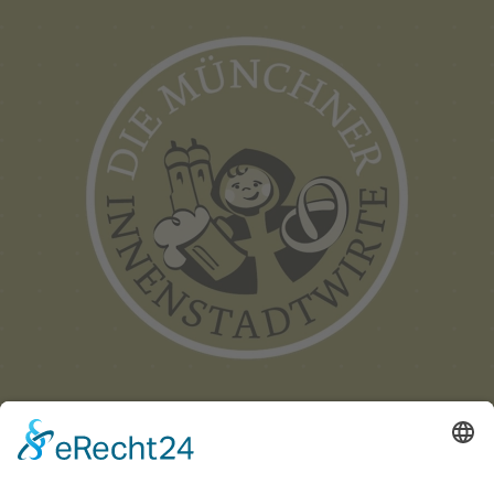
Münchner
Innenstadtwirte e.V.