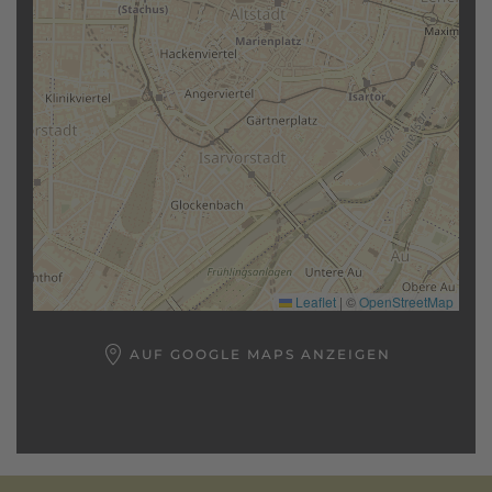
Leaflet
|
©
OpenStreetMap
AUF GOOGLE MAPS ANZEIGEN