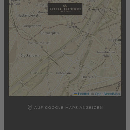
Leaflet
|
©
OpenStreetMap
AUF GOOGLE MAPS ANZEIGEN