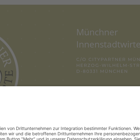
Münchner
Innenstadtwirte
C/O CITYPARTNER MÜ
HERZOG-WILHELM-STRA
D-80331 MÜNCHEN
TEL. +49 (0) 89 12
E-MAIL:
INFO@IN