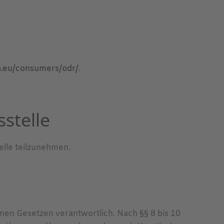
pa.eu/consumers/odr/
.
­stelle
elle teilzunehmen.
inen Gesetzen verantwortlich. Nach §§ 8 bis 10