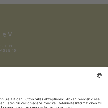
 e.V.
NCHEN
SSE 15
2 280 780
NENSTADTWIRTE.DE