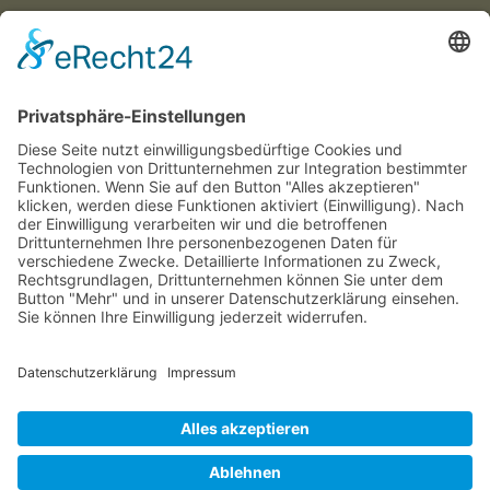
Münchner
Innenstadtwirte e.V.
C/O CITYPARTNER MÜNCHEN
HERZOG-WILHELM-STRASSE 15
D-80331 MÜNCHEN
TEL. +49 (0) 89 122 280 780
E-MAIL:
INFO@INNENSTADTWIRTE.DE
© 2025 Münchner Innenstadtwirte e.V.