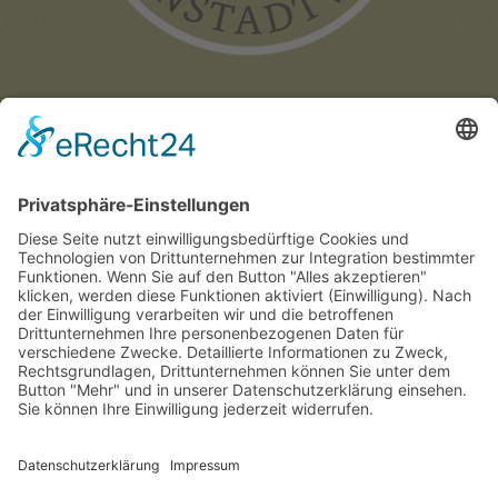
Münchner
Innenstadtwirte e.V.
C/O CITYPARTNER MÜNCHEN
HERZOG-WILHELM-STRASSE 15
D-80331 MÜNCHEN
TEL. +49 (0) 89 122 280 780
E-MAIL:
INFO@INNENSTADTWIRTE.DE