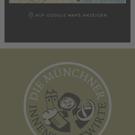
Leaflet
|
©
OpenStreetMap
AUF GOOGLE MAPS ANZEIGEN