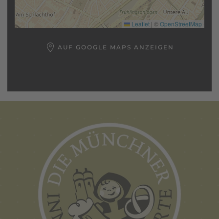
Leaflet
|
©
OpenStreetMap
AUF GOOGLE MAPS ANZEIGEN