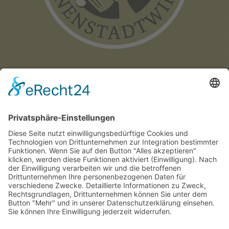
Münchner
Innenstadtwirte e.V.
C/O CITYPARTNER MÜNCHEN
HERZOG-WILHELM-STRASSE 15
D-80331 MÜNCHEN
TEL. +49 (0) 89 122 280 780
E-MAIL:
INFO@INNENSTADTWIRTE.DE