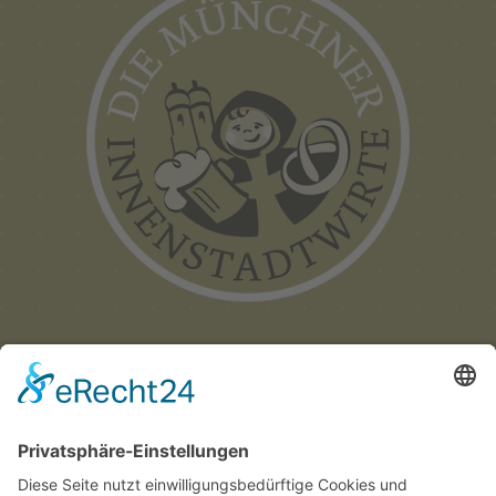
Münchner
Innenstadtwirte e.V.
C/O CITYPARTNER MÜNCHEN