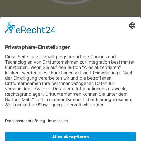
Münchner
Innenstadtwirte e.V.
C/O CITYPARTNER MÜNCHEN
HERZOG-WILHELM-STRASSE 15
D-80331 MÜNCHEN
TEL. +49 (0) 89 122 280 780
E-MAIL:
INFO@INNENSTADTWIRTE.DE
© 2025 Münchner Innenstadtwirte e.V.