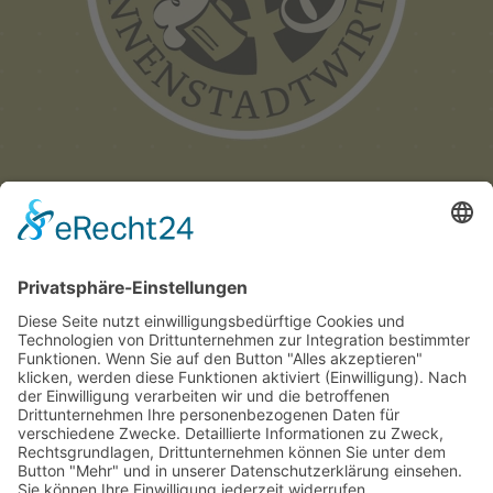
Münchner
Innenstadtwirte e.V.
C/O CITYPARTNER MÜNCHEN
HERZOG-WILHELM-STRASSE 15
D-80331 MÜNCHEN
TEL. +49 (0) 89 122 280 780