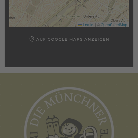
Leaflet
|
©
OpenStreetMap
AUF GOOGLE MAPS ANZEIGEN