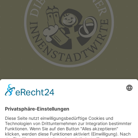
Münchner
Innenstadtwirte e.V.
C/O CITYPARTNER MÜNCHEN
HERZOG-WILHELM-STRASSE 15
D-80331 MÜNCHEN