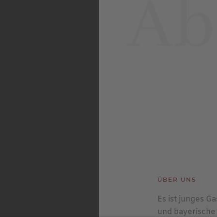
ÜBER UNS
Es ist junges G
und bayerische 